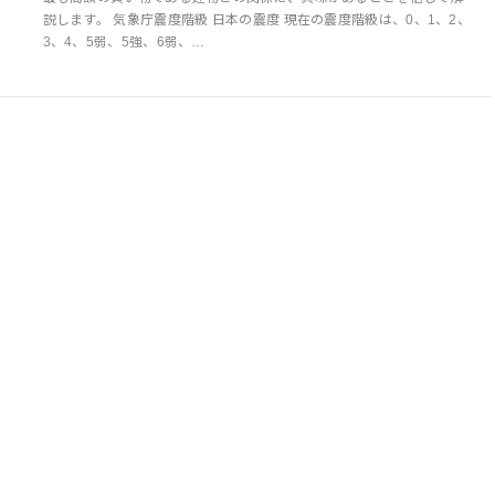
説します。 気象庁震度階級 日本の震度 現在の震度階級は、0、1、2、
3、4、5弱、5強、6弱、…