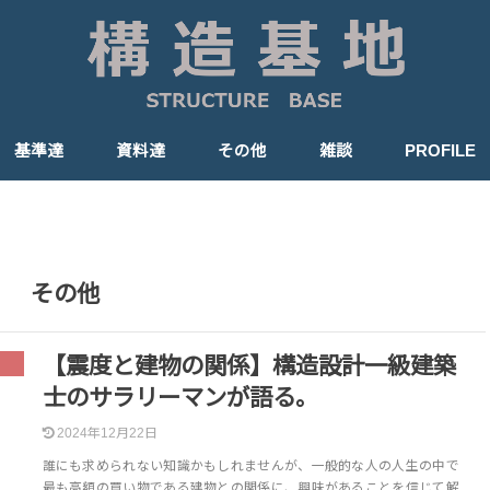
基準達
資料達
その他
雑談
PROFILE
法令など
公式
RC造
S造
その他
【震度と建物の関係】構造設計一級建築
士のサラリーマンが語る。
2024年12月22日
誰にも求められない知識かもしれませんが、一般的な人の人生の中で
最も高額の買い物である建物との関係に、興味があることを信じて解