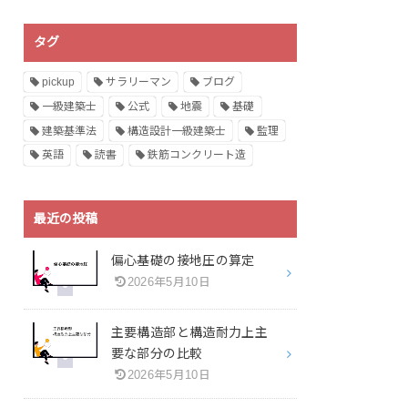
タグ
pickup
サラリーマン
ブログ
一級建築士
公式
地震
基礎
建築基準法
構造設計一級建築士
監理
英語
読書
鉄筋コンクリート造
最近の投稿
偏心基礎の接地圧の算定
2026年5月10日
主要構造部と構造耐力上主
要な部分の比較
2026年5月10日