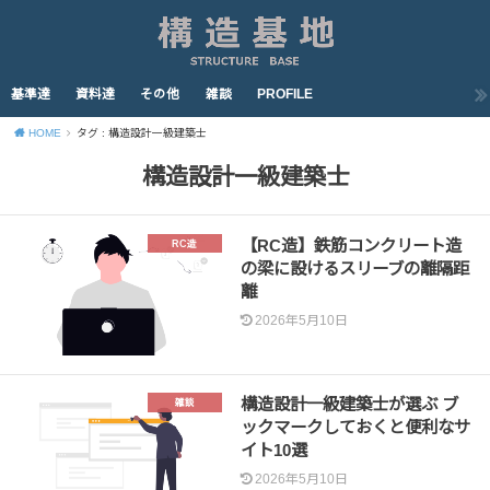
基準達
資料達
その他
雑談
PROFILE
HOME
タグ : 構造設計一級建築士
構造設計一級建築士
【RC造】鉄筋コンクリート造
RC造
の梁に設けるスリーブの離隔距
離
2026年5月10日
構造設計一級建築士が選ぶ ブ
雑談
ックマークしておくと便利なサ
イト10選
2026年5月10日