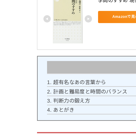
学問のすすめ 現
Amazonで見
1.
超有名なあの言葉から
2.
計画と難易度と時間のバランス
3.
判断力の鍛え方
4.
あとがき