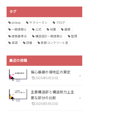
タグ
pickup
サラリーマン
ブログ
一級建築士
公式
地震
基礎
建築基準法
構造設計一級建築士
監理
英語
読書
鉄筋コンクリート造
最近の投稿
偏心基礎の接地圧の算定
2026年5月10日
主要構造部と構造耐力上主
要な部分の比較
2026年5月10日