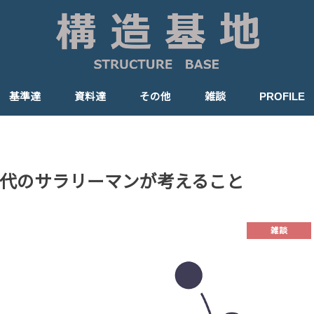
基準達
資料達
その他
雑談
PROFILE
法令など
公式
RC造
S造
代のサラリーマンが考えること
雑談